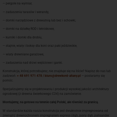
— pergole na wymiar,
— zadaszenia tarasów i werandy,
— domki narzędziowe z drewutnią lub bez i schowki,
— domki na działkę ROD i letniskowe,
— kurniki i domki dla drobiu,
— stajnie, wiaty i boksy dla koni oraz paki jeździeckie,
— wiaty drewniane garażowe,
— zadaszenia nad drzwi wejściowe i ganki.
Konstrukcja, której potrzebujesz, nie znajduje się na liście? Napisz do nas lub
zadzwoń:
+ 48 691 971 478 / biuro@drewkord-altany.pl
— postaramy się
pomóc.
Specjalizujemy się w projektowaniu i produkcji wysokiej jakości architektury
ogrodowej (z drewna świerkowego C24) na zamówienie.
Montujemy, na gotowe na terenie całej Polski, ale również za granicą.
W standardzie każda nasza konstrukcja jest dwukrotnie impregnowana od
zewnątrz drewnochronem impregnatem express (dąb, jasny dąb, palisander