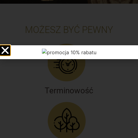
MOŻESZ BYĆ PEWNY
Terminowość