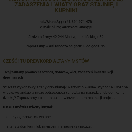
ZADASZENIA I WIATY ORAZ STAJNIE, I
KURNIKI
tel./WhatsApp: +48 691 971 478
e-mail: biuro@drewkord-altany.pl
Siedziba firmy: 42-244 Mstów, ul. Kilińskiego 50
Zapraszamy w dni robocze od godz. 8 do godz. 15.
CZEŚĆ! TU DREWKORD ALTANY MSTÓW
Twój zaufany producent altanek, domków, wiat, zadaszeń i konstrukcji
drewnianych
Szukasz wykonawcy altany drewnianej? Marzysz o własnej, wygodnej i solidnej
wiacie, werandzie, a może potrzebujesz schowka na narzędzia lub domku na
działkę? Zapraszamy do kontaktu i powierzenia nam realizacji projektu.
U nas zamówisz między innymi:
— altany ogrodowe drewniane,
— altany z domkami lub miejscem na saunę czy jacuzzi,